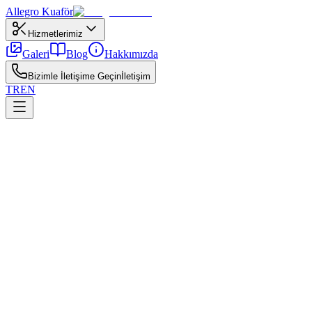
Allegro
Kuaför
Hizmetlerimiz
Galeri
Blog
Hakkımızda
Bizimle İletişime Geçin
İletişim
TR
EN