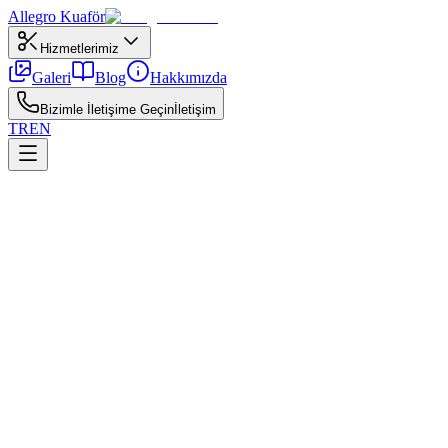
Allegro
Kuaför
Hizmetlerimiz
Galeri
Blog
Hakkımızda
Bizimle İletişime Geçin
İletişim
TR
EN