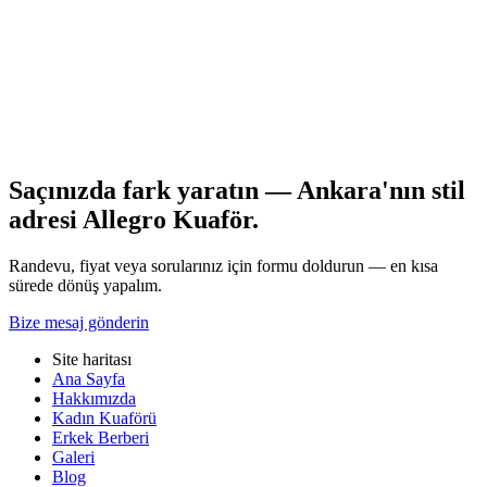
birlikte planlamak kalıcı sonuç verir. Gereksiz kimyasal tekrarları
minimumda tutmak telleri korur.
Kuaförünüzle bakım takvimini yazılı hale getirin ve referans
fotoğrafları paylaşın. Saç elektriklenmesi için kademeli ilerleme
çoğu zaman en sağlıklı yoldur. Randevu ve detaylı saç analizi için
Allegro Kuaför Ankara ekibimizle iletişime geçebilirsiniz.
Tüm yazılar
Saçınızda fark yaratın — Ankara'nın stil
adresi Allegro Kuaför.
Randevu, fiyat veya sorularınız için formu doldurun — en kısa
sürede dönüş yapalım.
Bize mesaj gönderin
Site haritası
Ana Sayfa
Hakkımızda
Kadın Kuaförü
Erkek Berberi
Galeri
Blog