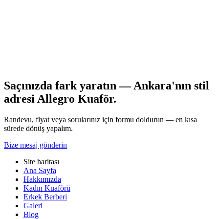
önce saç analizi yapılmalı; aynı gün acele işlem risklidir. Müşteri
yorumları kadar portföy örnekleri de karar verdirici olmalıdır.
Kuaförünüzle bakım takvimini yazılı hale getirin ve referans
fotoğrafları paylaşın. Ankara ombre hizmeti için kademeli ilerleme
çoğu zaman en sağlıklı yoldur. Randevu ve detaylı saç analizi için
Allegro Kuaför Ankara ekibimizle iletişime geçebilirsiniz.
Tüm yazılar
Saçınızda fark yaratın — Ankara'nın stil
adresi Allegro Kuaför.
Randevu, fiyat veya sorularınız için formu doldurun — en kısa
sürede dönüş yapalım.
Bize mesaj gönderin
Site haritası
Ana Sayfa
Hakkımızda
Kadın Kuaförü
Erkek Berberi
Galeri
Blog