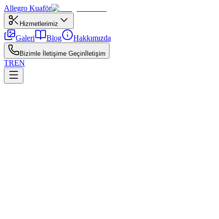
Allegro
Kuaför
Hizmetlerimiz
Galeri
Blog
Hakkımızda
Bizimle İletişime Geçin
İletişim
TR
EN
←
Tüm yazılar
Ankara
8 Nisan 2026
Ankara Ombre Hizmeti Rehberi
Ankara'da ombre hizmeti alırken süreç, fiyat ve bakım beklentileri.
Ankara'nın iklimi ve su kalitesi Ankara ombre hizmeti sonuçlarını
etkileyebilir; bu nedenle yerel deneyim önemlidir. Şehir içi ulaşım,
randevu süresi ve işlem sonrası bakım önerileri hizmet kalitesinin
parçasıdır. Şeffaf fiyatlandırma ve yazılı işlem planı güven oluşturur.
Çankaya ve Kızılay gibi merkezlerde salon seçerken hijyen, ürün
markası ve colorist uzmanlığına bakın. Ankara ombre hizmeti için