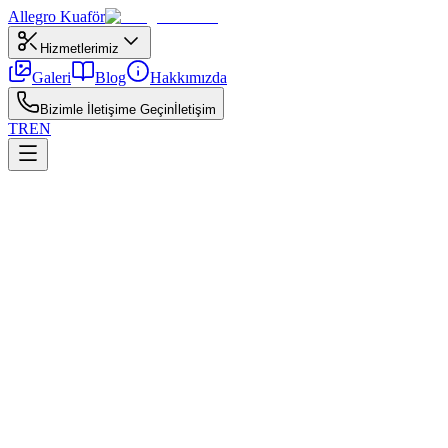
Allegro
Kuaför
Hizmetlerimiz
Galeri
Blog
Hakkımızda
Bizimle İletişime Geçin
İletişim
TR
EN
←
Tüm yazılar
Boyama
18 Nisan 2026
Kadın Kuaförü Seçerken Sorulması Gerek
Kuaför seçmeden önce sormanız gereken önemli soruları listeliyoruz.
Kuaförde sorulacak sorular sürecinde saç geçmişi, alerji testi ve hedef
seanslarda kademeli ilerleme daha güvenlidir.
İşlem öncesi yağlı saç derisinde aşırı arındırma yapılmamalı; sonrası
Fotoğraf referansı ve gerçekçi beklenti şarttır.
Kuaförünüzle bakım takvimini yazılı hale getirin ve referans fotoğrafl