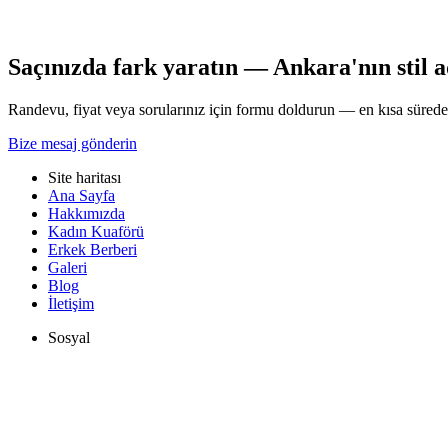
Kuaför Ankara ekibimizle iletişime geçebilirsiniz.
Tüm yazılar
Saçınızda fark yaratın — Ankara'nın stil a
Randevu, fiyat veya sorularınız için formu doldurun — en kısa süred
Bize mesaj gönderin
Site haritası
Ana Sayfa
Hakkımızda
Kadın Kuaförü
Erkek Berberi
Galeri
Blog
İletişim
Sosyal