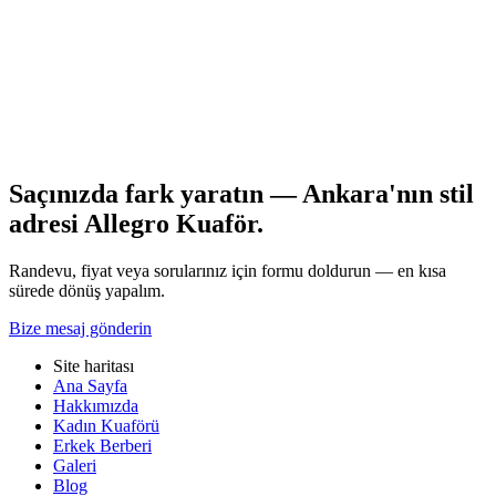
hakkında kuaförünüze açık sorular sormak, sürpriz tonları önler.
Fotoğraf referansı ve gerçekçi beklenti şarttır.
Kuaförünüzle bakım takvimini yazılı hale getirin ve referans
fotoğrafları paylaşın. Saç açıcı güvenliği için kademeli ilerleme çoğu
zaman en sağlıklı yoldur. Randevu ve detaylı saç analizi için Allegro
Kuaför Ankara ekibimizle iletişime geçebilirsiniz.
Tüm yazılar
Saçınızda fark yaratın — Ankara'nın stil
adresi Allegro Kuaför.
Randevu, fiyat veya sorularınız için formu doldurun — en kısa
sürede dönüş yapalım.
Bize mesaj gönderin
Site haritası
Ana Sayfa
Hakkımızda
Kadın Kuaförü
Erkek Berberi
Galeri
Blog