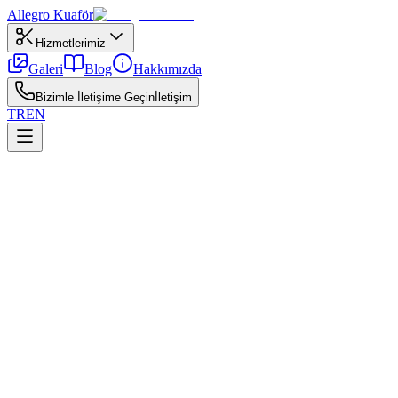
Allegro
Kuaför
Hizmetlerimiz
Galeri
Blog
Hakkımızda
Bizimle İletişime Geçin
İletişim
TR
EN
←
Tüm yazılar
Boyama
27 Nisan 2026
Saç Açıcı İşlemi Zararlı mı?
Saç açıcı işleminin riskleri ve güvenli uygulama koşulları.
Saç açıcı güvenliği sürecinde saç geçmişi, alerji testi ve hedef ton
konuşulmalıdır. Ev boyası ile salon boyasının pigment yoğunluğu ve
gelişim süresi farklıdır; sonuç ve hasar profili aynı değildir. İlk
seanslarda kademeli ilerleme daha güvenlidir.
İşlem öncesi yağlı saç derisinde aşırı arındırma yapılmamalı; sonrası
nem ve bond bakım planı uygulanmalıdır. Saç açıcı güvenliği